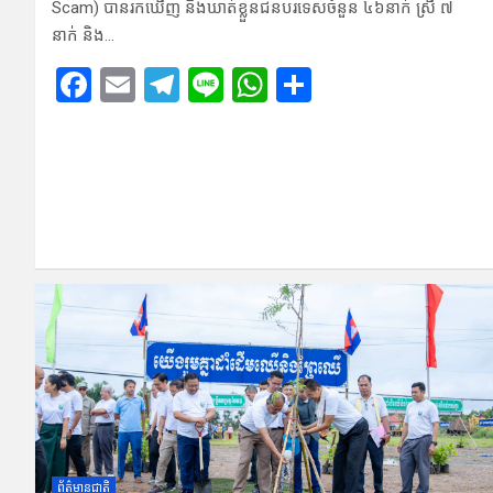
S​cam) បានរ​កឃើញ ​និងឃាត់ខ្លួនជនប​រទេសចំនួន ៤​៦នាក់ ស្រី ៧
នាក់ ​និង…
F
E
T
Li
W
S
a
m
el
n
h
h
ce
ail
e
e
at
ar
b
gr
s
e
o
a
A
o
m
p
k
p
ព័ត៌មានជាតិ