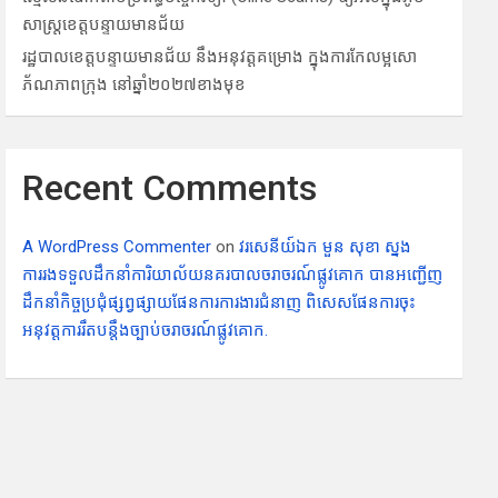
សាស្ត្រខេត្តបន្ទា​យមានជ័យ​
រដ្ឋបាលខេត្តបន្ទាយ​មានជ័យ នឹងអនុវត្តគ​ម្រោង ក្នុង​ការកែ​លម្អសោ​
ភ័ណភា​ពក្រុង នៅឆ្នាំ​២០២​៧​ខាង​មុខ
Recent Comments
A WordPress Commenter
on
វរសេនីយ៍ឯក មួន សុខា ស្នង
ការរងទទួលដឹកនាំការិយាល័យនគរបាលចរាចរណ៍ផ្លូវគោក បានអញ្ជើញ
ដឹកនាំកិច្ចប្រជុំផ្សព្វផ្សាយផែនការការងារជំនាញ ពិសេសផែនការចុះ
អនុវត្តការរឹតបន្តឹងច្បាប់ចរាចរណ៍ផ្លូវគោក.