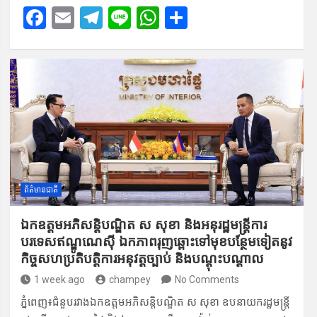
F
E
T
Li
W
S
a
m
el
n
h
h
ce
ail
e
e
at
ar
b
gr
s
e
o
a
A
o
m
p
k
p
ព័ត៌មានជាតិ
ឯកឧត្តម​អភិសន្តិបណ្ឌិត ស សុខា និងអនុរដ្ឋមន្ត្រីការ​
បរទេសឥណ្ឌូណេស៊ី ឯកភា​ពរុញ​ឆ្ពោះទៅ​មុខបន្ថែ​មទៀតនូវ
កិច្ចស​ហប្រតិបត្តិ​ការអនុវត្តច្បាប់​ និងបណ្ដុះប​ណ្ដាល
1 week ago
champey
No Comments
ភ្នំពេញ៖ជំនួប​រវាងឯកឧត្តមអភិស​ន្តិបណ្ឌិត​ ស សុខា ឧប​នាយករដ្ឋមន្ត្រី