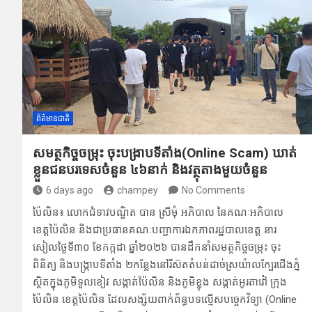
ព័ត៌មានជាតិ
សមត្ថកិច្ចច​ម្រុះ ចុះ​បង្រា​បទីតាំ​ង(Online Scam)​ ឃាត់
ខ្លួន​ជនប​រទេសចំនួន ៤៦​នាក់ និងវត្ថុតាងមួ​យចំនួន
6 days ago
champey
No Comments
ប៉ៃលិន៖ លោកជំទាវបណ្ឌិត បាន ស្រីមុំ អភិ​បាល នៃគណៈ​អភិបាល
ខេត្តប៉ៃ​លិន និង​ជាប្រធាន​គ​ណៈ​បញ្ជា​កា​រឯកភាពរដ្ឋបា​លខេត្ត នារ​
សៀលថ្ងៃទី​៣០ ខែកក្កដា​ ឆ្នាំ២០២៦ បានដឹក​នាំស​មត្ថកិច្ច​ចម្រុះ ចុះ
ពិនិត្យ​ និង​បង្រ្កាបទី​តាំង ២កន្លែង​នៅ​រី​ស៊តតំប​ន់ដា​ច់ស្រយ៉ា​លក្បែរជើងភ្នំ
ស្ថិត​ក្នុងភូ​មិទួល​ខៀវ ​សង្កាត់ប៉ៃ​លិន និងភូមិខ្លុង ស​ង្កាត់អូរតា​វ៉ៅ ក្រុង
ប៉ៃលិ​ន ខេត្តប៉ៃលិន ដែល​សង្ស័​យពាក់​ព័ន្ធបទល្មើសបច្ចេកវិទ្យា (Online