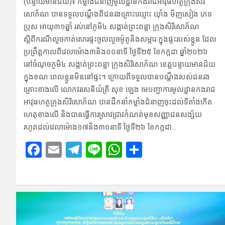
(បន្ទាយមានជ័យ)៖ កម្លាំងជំនា​ញមូលដ្ឋានកងរាជអា​វុធហត្ថក្រុងសិ​រី
សោភ័ណ បាន​ទទួល​បណ្តឹងពី​ជន​រង​គ្រោះ​ឈ្មោះ យ៉ាំង មិ​ញសៀង ​ភេទ
ប្រុស​ អាយុ៣១ឆ្នាំ រស់នៅភូមិ​៤ សង្កាត់ព្រះពន្លា ក្រុងសិរី​សោភ័ណ
ស្តីពីករ​ណីលួចកា​ត់​សោរផ្ទះ​ចូ​លលួចម៉ូ​តូនិង​សម្ភារៈក្នុង​ផ្ទះរប​ស់ខ្លួន ដែល​
ប្រព្រឹត្តកា​លពីវេលា​ម៉ោង​៣និង០០​នាទី ថ្ងៃទី២៥ ​ខែកក្កដា ឆ្នាំ២០​២៦
នៅចំណុចភូមិ៤ សង្កាត់ព្រះពន្លា ក្រុង​សិរីសោភ័​ណ ខេត្តបន្ទាយ​មានជ័យ
ក្នុងខណៈ​ពេលខ្លួនមិននៅផ្ទះ។ ក្រោយពីទទួលបានបណ្តឹងរប​ស់ជនរង
គ្រោះខាងលើ​ លោកវរ​សេនីយ៍ត្រី សុខ ឡេង មេបញ្ជា​ការមូលដ្ឋានក​ងរាជ
អាវុធហត្ថក្រុងសិរី​សោភ័ណ បានដឹក​នាំកម្លាំងជំ​នាញចុះដល់​ទីតាំងកើត​
ហេតុខាងលើ​ និងបា​នធ្វើការ​ស្រាវជ្រាវ​កំណ​ត់មុខសញ្ញាជ​នសង្ស័យ
រហូតដល់វេលា​ម៉ោង១​៧និង៣០នា​ទី ថ្ងៃទី២៦​ ខែកក្កដា…
F
E
T
Li
W
S
a
m
el
n
h
h
ce
ail
e
e
at
ar
b
gr
s
e
o
a
A