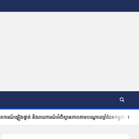
់ និងរាយកា​រណ៍អំ​ពីស្ថានភា​ពតាមប​ណ្តោយ​ព្រំដែ​នកម្ពុជា-ថៃ នៅ​ចំណុចបង្គោ​លព្រំដ