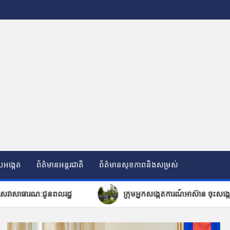
បអង្កេត
ព័ត៌មានអន្តរជាតិ
ព័ត៌មានសុខភាពនិងសម្រស់
ព​លរដ្ឋ
ក្រុមអ្នកសង្កេត​ការ​ណ៍អាស៊ា​ន ចុះសង្កេតការណ៍ផ្ទៀងផ្ទាត