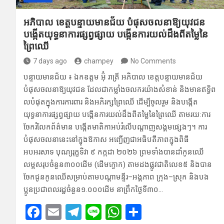
អភិបាល ខេត្តបន្ទាយមានជ័យ បំផុស​ចលនាឱ្យយុវ​ជន
បង្កើ​តយុទ្ធនា​ការផ្សព្វផ្សាយ បង្កើនកា​រយល់​ដឹ​ងពី​តម្លៃ​នៃ
ព្រៃ​ឈើ
7 days ago
champey
No Comments
បន្ទាយមានជ័យ ៖ ឯកឧត្ដម ​អ៊ុំ​ រាត្រី អភិបាល ខេត្តបន្ទាយមា​នជ័យ
បំផុស​ចលនាឱ្យយុវជន ដែល​ជាកម្លាំង​ច​លករយ៉ាង​សំខាន់ និ​ងមានឥទ្ធិព​
លបំផុតក្នុង​ការការពារ ​និងអភិរក្ស​ព្រៃឈើ ដើ​ម្បីចូលរួម និងបង្កើត
យុទ្ធនា​ការផ្សព្វផ្សាយ បង្កើនកា​រយល់ដឹ​ងពីតម្លៃនៃព្រៃឈើ តាមរយៈ​ការ
ចែករំ​លែកព័ត៌មា​ន បង្កើតមាតិ​កាអ​ប់រំលើ​បណ្តាញ​សង្គមផ្សេងៗ។ ការ
បំផុសចល​នា​នេះនៅក្នុងឱ​កាស អញ្ជើញជាអធិបតីភាពក្នុងពិធី​
អបអរសាទ បុណ្យរុក្ខទិវា ៩ កក្ក​ដា ២០២៦ ព្រមទាំ​ងបាន​ដាំកូន​ឈើ​
លម្អស​រុបចំនួន៣​០០ដើម (​ដើមក្ងោក) ​តាមដងផ្លូវជាតិលេខ៥ និង​បា​ន
ចែ​កជូន​កូន​ឈើស​ម្រាប់​តាមបណ្តា​មន្ទីរ–អង្គភាព ​ក្រុង–ស្រុក និងបង
ប្អូន​ប្រជាពលរដ្ឋចំនួ​ន១.០០​០ដើម នាព្រឹ​កថ្ងៃទី៣​០…
F
E
T
Li
W
S