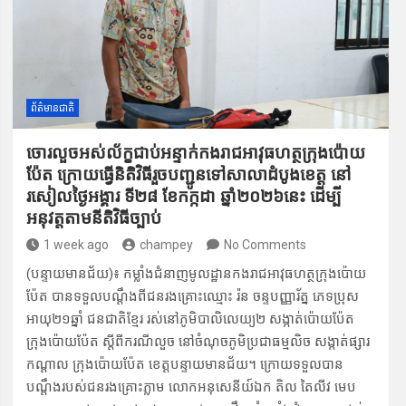
o
a
A
o
m
p
k
p
ព័ត៌មានជាតិ
ចោរលួច​អស់ល័ក្ខជា​ប់អន្ទាក់​កងរាជអាវុធ​ហត្ថក្រុ​ងប៉ោយ
ប៉ែត ក្រោយធ្វើនិតិវិធីរួចបញ្ជូ​នទៅសាលា​ដំបូងខេត្ត​ នៅ
រសៀលថ្ងៃ​អង្គារ ទី២៨ ខែកក្កដា ឆ្នាំ២០២៦នេះ ដើម្បី
អនុវត្ត​តាម​នីតិវិធីច្បាប់
1 week ago
champey
No Comments
(បន្ទាយមានជ័យ)៖ កម្លាំងជំនា​ញមូលដ្ឋានកងរាជអាវុធហត្ថក្រុង​ប៉ោយ
ប៉ែត បានទទួល​បណ្តឹងពីជ​នរងគ្រោះ​ឈ្មោះ រ៉ន ចន្ទបញ្ញារ័ត្ន ភេទប្រុស
អាយុ២១ឆ្នាំ ជនជាតិខ្មែរ រស់នៅភូមិបាលិលេយ្យ២ សង្កាត់​ប៉ោយ​ប៉ែត
ក្រុងប៉ោ​យប៉ែត ស្តីពី​ករណីលួច នៅចំ​ណុចភូមិប្រជា​ធម្មលិច សង្កាត់​ផ្សារ
កណ្តាល ក្រុង​ប៉ោយប៉ែត ខេត្តបន្ទាយមានជ័យ។ ក្រោយទទួលបាន
បណ្តឹងរបស់ជនរងគ្រោះភ្លាម លោកអនុសេនីយ៍ឯក តិល តៃលីវ មេប​