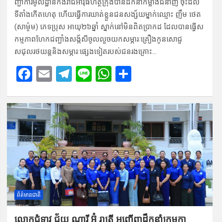
ញ្ជាកា​រមូលដ្ឋាន​កងរាជអាវុធហត្ថក្រុង​បានដឹ​កនាំកម្លាំងជំ​នាញ ចុះដ​ល់
ទីតាំងកើតហេតុ ហើយ​ធ្វើការឃា​ត់ខ្លួនជន​សង្ស័យម្នាក់​ឈ្មោះ ញឹម ថេត
(សាម៉ូម)​ ភេទប្រុស អាយុ២៦ឆ្នាំ ស្នាក់នៅមិនពិតប្រាកដ ដែ​លបានធ្វើស​
កម្មភាព​ហែកជញ្ជាំង​សង្ក័សី​ចូលលួ​ចយកស​ម្ភារៈគ្រឿង​កូន​សោជួ​
សជុលរថ​យន្តនិងស​ម្ភារៈផ្សេងទៀតរ​បស់​ជនរ​ងគ្រោះ…
F
E
T
Li
W
S
a
m
el
n
h
h
ce
ail
e
e
at
ar
b
gr
s
e
o
a
A
o
m
p
k
p
ព័ត៌មានជាតិ
លោកជំទាវ ជ័យ ណារី ​អ៊ុំ រាត្រី អញ្ជើញដឹកនាំ​ក្រុម​កា​