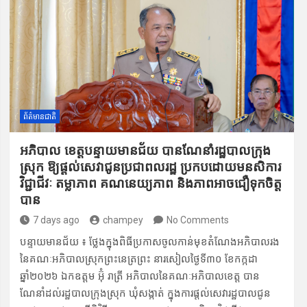
ព័ត៌មានជាតិ
អភិបាល ខេត្ត​បន្ទាយមានជ័យ ​បានណែ​នាំរដ្ឋបា​លក្រុង
ស្រុក ឱ្យផ្តល់​សេវា​ជូនប្រ​ជាពលរដ្ឋ ប្រក​បដោ​យ​មនសិ​ការ
វិជ្ជាជីវៈ តម្លា​ភាព គណ​នេយ្យភាព និង​ភាពអាច​ជឿទុកចិត្ត​
បាន
7 days ago
champey
No Comments
បន្ទាយមានជ័យ ៖ ថ្លែងក្នុងពិ​ធីប្រកាស​ចូលកាន់​មុខតំណែ​ងអភិបាលរង
នៃគណៈ​អភិបាល​ស្រុក​ព្រះនេ​ត្រព្រះ ​នារសៀលថ្ងៃទី​៣០ ខែកក្កដា ​
ឆ្នាំ២០២៦ ឯក​ឧត្តម អ៊ុំ រាត្រី អភិបាលនៃគ​ណៈអ​ភិបា​លខេត្ត បាន​
ណែនាំដល់រដ្ឋបាលក្រុងស្រុក ឃុំសង្កាត់ ក្នុងការផ្តល់​សេវារដ្ឋបា​លជូន