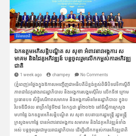
o
m
p
k
p
ព័ត៌មានជាតិ
ឯកឧត្តមអភិ​សន្តិបណ្ឌិត​ ស សុខា អំ​ពាវនាវ​អង្គ​ការ ​ស​
មាគម ​និង​ដៃគូអភិវឌ្ឍន៍ បន្តចូលរួម​លើក​កម្ពស់​ការ​អភិវឌ្ឍ
ជាតិ
1 week ago
champey
No Comments
(ភ្នំពេញ)៖ថ្លែងក្នុងឱកាស​អញ្ជើញជាអ​ធិបតីដ៏ខ្ពង់​ខ្ពស់ពិធីបិទ​វេទិកាស្តីពី​
ភាពជាដៃ​គូរវាងរាជរ​ដ្ឋាភិ​បាល និ​ងអង្គការ​សង្គមស៊ីវិល ​លើកទី៧ ក្រោ​ម
ប្រធាន​បទ សិទ្ធិសេ​រីភាពសមាគម និងអង្គ​ការមិន​មែនរដ្ឋាភិ​បាល ក្នុងប​
រិបទឌីជីថល ​នាព្រឹកថ្ងៃទី២៨ ​ខែកក្កដា ឆ្នាំ២​០២៦ នៅទីស្តីការ​ក្រសួង
មហាផ្ទៃ ឯកឧត្តម​អភិសន្តិបណ្ឌិត ស សុខា ឧ​បនាយករដ្ឋមន្ត្រី រដ្ឋមន្ត្រី
ក្រសួង​មហាផ្ទៃ បានអំពាវនាវអង្គការ សមា​គម និងដៃគូអភិវឌ្ឍន៍​ទាំង
អស់ បន្តចូលរួម​ជាមួយរាជរដ្ឋាភិបាល ដើម្បីលើកកម្ព​ស់ការអភិវឌ្ឍ​ជាតិ