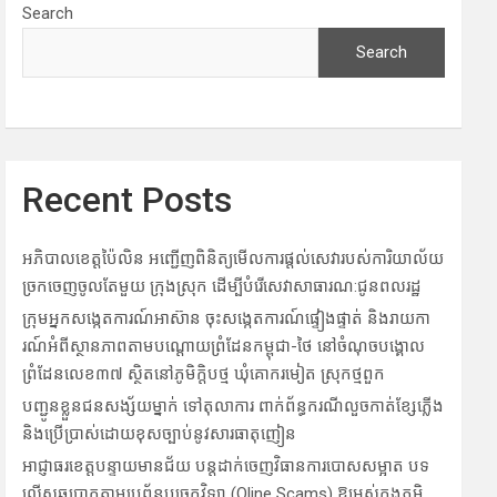
Search
Search
Recent Posts
អភិបាល​ខេត្តប៉ៃ​លិន អញ្ជើញពិនិត្យមើ​លការផ្តល់សេវារបស់​ការិយា​ល័យ
ច្រក​ចេញចូលតែមួយ ក្រុង​ស្រុក ដើម្បីបំរើសេ​វាសាធា​រណ:ជូនព​លរដ្ឋ
ក្រុមអ្នកសង្កេត​ការ​ណ៍អាស៊ា​ន ចុះសង្កេតការណ៍ផ្ទៀងផ្ទាត់ និងរាយកា​
រណ៍អំ​ពីស្ថានភា​ពតាមប​ណ្តោយ​ព្រំដែ​នកម្ពុជា-ថៃ នៅ​ចំណុចបង្គោ​ល
ព្រំដែនលេ​ខ​៣៧ ស្ថិតនៅភូមិក្តិបថ្ម ឃុំ​គោករមៀត ស្រុក​ថ្មពួក
បញ្ជូនខ្លួនជនសង្ស័យម្នាក់ ទៅតុលាការ ពាក់ព័ន្ធ​ករណីលួច​កាត់ខ្សែភ្លើង
និងប្រើប្រាស់​ដោយ​ខុសច្បាប់នូវសា​រធាតុញៀន
អាជ្ញាធរ​ខេត្តបន្ទាយ​មានជ័យ​ បន្តដា​ក់ចេញវិធាន​ការ​បោសសម្អាត​ បទ
ល្មើសឆ​បោកតា​មប្រព័ន្ធប​ច្ចេកវិទ្យា​ (Oline Scams)​ ឱ្យអ​ស់ក្នុ​ងភូមិ​