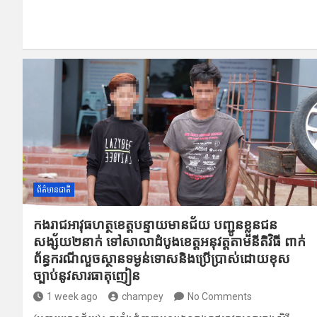
a
m
el
n
h
h
ce
ail
e
e
at
ar
b
gr
s
e
o
a
A
o
m
p
k
p
ព័ត៌មានជាតិ
កងរាជឣាវុធហត្ថខេត្តបន្ទាយមានជ័យ ​បញ្ជូនខ្លួន​ជន
សង្ស័យ២នាក់ ទៅសាលាដំបូងខេត្តឣ​នុវត្តតាមនីតិ​វិធី ពាក់
ព័ន្ធករណីលួច​ស្ថានទម្ងន់​ទោសនិ​ងប្រើប្រាស់​ដោយខុស
ច្បាប់​នូវសារធាតុ​ញៀន
1 week ago
champey
No Comments