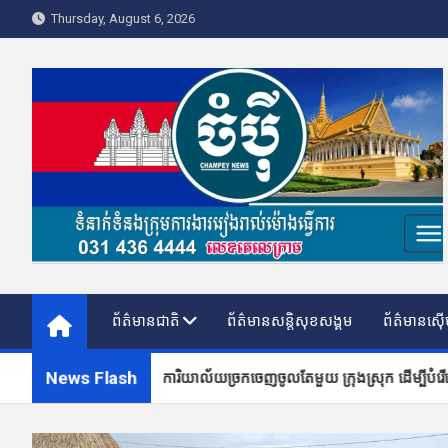
Skip
Thursday, August 6, 2026
to
content
Champey News
ព័ត៌មានជាតិ
ព័ត៌មានសន្តិសុខសង្គម
ព័ត៌មានស៊ើ
News Flash
ល់សេវារបស់​ការិយា​ល័យច្រក​ចេញចូលតែមួយ ក្រុង​ស្រុក ដើម្បីបំរើសេ​វាសាធា​រណ:ជូន