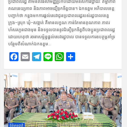
ប្រជាពលរដ្ឋ តាមនីតិ​វិធីសាមញ្ញប្រកបដោ​យមនសិការវិជ្ជាជីវៈ តម្លាភាព
គណនេយ្យភាព និងភា​ពអាច​ជឿទុក​ចិត្តបាន។ ឯកឧត្ដម អភិបាលខេត្ត
បញ្ជាក់ថា កន្លងមកការផ្តល់​សេវាជូន​ប្រជាពលរដ្ឋរបស់រដ្ឋបាលខេត្ត
ក្រុង–ស្រុក ឃុំ–សង្កាត់ គឺមាន​លក្ខណៈ​កាន់​តែ​មានគុ​ណភាព ​ភាពរ​
ហ័ស​រហួនជាងមុន និងទទួលបាន​នូវជំនឿទុក​ចិត្តពីបងប្អូនប្រ​ជាពលរដ្ឋ
ដោយ​ហេតុថា រ​ចនាសម្ព័ន្ធផ្តល់សេវារដ្ឋបាល បានទទួលការ​ឧបត្ថម្ភគាំទ្រ
បន្ថែម​ពី​សំណាក់ឯកឧត្តម…
F
E
T
Li
W
S
a
m
el
n
h
h
ce
ail
e
e
at
ar
b
gr
s
e
o
a
A
o
m
p
k
p
ព័ត៌មានជាតិ