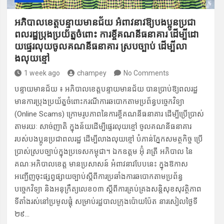
អភិបាល​ខេត្តបន្ទា​យមានជ័យ អំពាវនាវ​ឱ្យបងប្អូន​ប្រជា​
ពលរដ្ឋប្រុង​ប្រយ័ត្ន​ចំពោះ ការខ្ចីគ​ណនីធនា​គារ ដើម្បីដោ​
យផ្ទេរលុ​យចូ​លគណ​នីធនា​គារ ស្រ​បច្បាប់ ដើម្បីលា​
ងលុយ​ខ្មៅ
1 week ago
champey
No Comments
បន្ទាយមានជ័យ ៖ អភិបាលខេត្តបន្ទាយ​មានជ័យ ​បានប្រា​ប់ឱ្យពលរដ្ឋ
មានកា​រប្រុងប្រយ័ត្នចំ​ពោះ​ករណីកា​រឆ​បោកតា​មប្រព័ន្ធប​ច្ចេកវិទ្យា
(Online Scams) ក្រោ​មរូបភាព​នៃការខ្ចីគ​ណនីធនាគារ ដើម្បី​ប្រើប្រាស់​
តាមរយៈ សា​ច់ញាតិ ក្នុងន័​យដើម្បីផ្ទេរលុយខ្មៅ ចូលគណនីធ​នាគារ
របស់បង​ប្អូនប្រជាពល​រដ្ឋ ដើម្បី​លាងលុយខ្មៅ បំ​ភាន់ភ្នែក​សមត្ថកិច្ច ប្រើ
ប្រាស់​ស្របច្បា​ប់ក្នុងប្រទេ​សកម្ពុជា។ ឯកឧ​ត្ដម អ៊ុំ រាត្រី ​អភិបាល នៃ
គណៈ​អភិបាលខេត្ត មានប្រសា​សន៍ អំ​ពាវនាវបែបនេះ ក្នុងឱកា​ស​
អញ្ជើញ​ចុះ​ផ្សព្វផ្សាយ​ច្បាប់ស្តីពីការប្រឆាំ​ងការ​ឆបោក​តាមប្រព័ន្ធ​
បច្ចេកវិទ្យា និង​អនុក្រឹត្យលេ​ខ០៣ ស្តីពី​ការគ្រប់គ្រង​សន្តិសុខសុ​វត្ថិភាព
ទីតាំង​រស់នៅប្រ​មូលផ្តុំ សម្រា​ប់រដ្ឋបាល​ក្រុងប៉ោយប៉ែត នារ​សៀ​លថ្ងៃទី​
២៩…