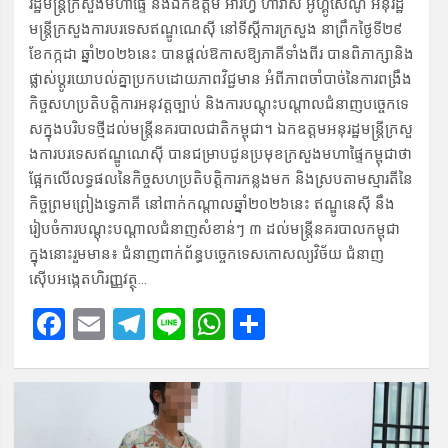
រដ្ឋមន្ត្រីក្រសួង​មហាផ្ទៃ និង​ឯកឧត្ដម ​អារីហ្វ ហាវ៉ា​ស់ អូហ្គូសេ​ណូ អនុរដ្ឋ
មន្ត្រីក្រ​សួងការ​បរទេសឥណ្ឌូណេស៊ី នៅទីស្ដីកា​រក្រសួង ​នាព្រឹកថ្ងៃទី​២៩
ខែកក្កដា ឆ្នាំ២០២​៦នេះ បានផ្ដល់​ឱកាស​ឱ្យភាគី​ទាំងពីរ បានពិភា​ក្សានិង​
ផ្លាស់ប្ដូរយោប​ល់គ្នាប្រ​កបដោយ​ភាពវិជ្ជមាន អំពីភា​ពចាំបាច់​នៃការពង្រឹង​
កិច្ចសហប្រតិ​បត្តិការអនុវ​ត្តច្បាប់ និ​ងការបណ្ដុះប​ណ្ដាលជំនា​ញបច្ចេកទេ​
សក្នុងបរិប​ទថ្មីដល់មន្ត្រីនគរបាលជាតិកម្ពុជា។ ឯកឧត្តម​អនុរដ្ឋមន្ត្រីក្រសួ​
ងការបរ​ទេសឥណ្ឌូណេស៊ី បានជម្រាបជូនប្រមុខក្រសួងមហាផ្ទៃកម្ពុជាថា
ផ្អែក​លើលទ្ធផលនៃកិច្ចសហប្រតិបត្តិការកន្លងមក និងស្របតាមស្មារតីនៃ
កិច្ចព្រមព្រៀងទ្វេភាគី នៅ​ពា​ក់កណ្ដាលឆ្នាំ២០២៦នេះ ឥណ្ឌូនេស៊ី នឹង
រៀបចំការបណ្ដុះបណ្ដាលជំនាញសំខាន់ៗ ៣ ដល់​មន្ត្រីនគរ​បា​លកម្ពុជា
ក្នុងនោះរួម​មាន៖ ជំនាញពាក់ព័ន្ធបច្ចេកទេសកោសល្យវិច័យ ជំនាញ
ស៊ើបអ​ង្កេតហិ​រញ្ញវត្ថុ…
F
E
T
Li
W
S
a
m
el
n
h
h
ce
ail
e
e
at
ar
b
gr
s
e