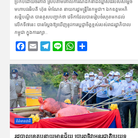
ប្រកប​ដោយចីរភាព ស្របតាម​គោ​លការណ៍​ដឹកនាំដ៏ឈ្លាសវៃ​របស់សម្តេច
មហាបវរធិបតី ហ៊ុន ម៉ាណែត នាយ​ករដ្ឋមន្ត្រីនៃកម្ពុជា។ ឯកឧត្តម​អភិ
សន្តិបណ្ឌិត បានគូសបញ្ជា​ក់ថា វេទិកាដែលបានរៀបចំរហូតមកដល់
លើកទី៧នេះ បានស្តែងឱ្យ​ឃើញនូវកា​រប្តេជ្ញាចិត្តខ្ពស់របស់រាជរដ្ឋា​ភិបាល
កម្ពុជា ​ក្នុងការរក្សា…
F
E
T
Li
W
S
a
m
el
n
h
h
ce
ail
e
e
at
ar
b
gr
s
e
o
a
A
o
m
p
k
p
ព័ត៌មានជាតិ
រដ្ឋបាលខេត្តបន្ទាយ​មានជ័យ ប្រារ​ព្ធទិវាអន្តរ​ជាតិប្រ​យុទ្ធ